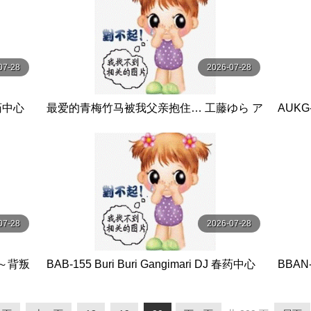
07-28
2026-07-28
 春药中心
最爱的青梅竹马被我父亲抱住… 工藤ゆら ア
AUK
タッカーズ
失意女
员 U＆
07-28
2026-07-28
 ～背叛
BAB-155 Buri Buri Gangimari DJ 春药中心
BBA
里帆,大
酒精过量 K 安堂はるの バビロン-妄想族
女同性
岡みう