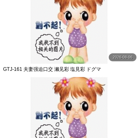
2026-08-06
GTJ-161 夫妻强迫口交 濑见彩 塩見彩 ドグマ